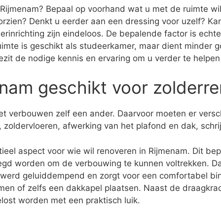
n Rijmenam? Bepaal op voorhand wat u met de ruimte wilt 
orzien? Denkt u eerder aan een dressing voor uzelf? 
rinrichting zijn eindeloos. De bepalende factor is ech
ruimte is geschikt als studeerkamer, maar dient minder g
j bezit de nodige kennis en ervaring om u verder te helpe
enam geschikt voor zolderre
 het verbouwen zelf een ander. Daarvoor moeten er vers
 zoldervloeren, afwerking van het plafond en dak, schr
eel aspect voor wie wil renoveren in Rijmenam. Dit bepaa
gd worden om de verbouwing te kunnen voltrekken. Daa
t werd geluiddempend en zorgt voor een comfortabel bin
amen of zelfs een dakkapel plaatsen. Naast de draagkrach
lost worden met een praktisch luik.