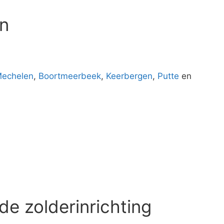
n
echelen
,
Boortmeerbeek
,
Keerbergen
,
Putte
en
de zolderinrichting