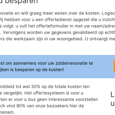
eld besparen
ovatie en wilt graag meer weten over de kosten. Logis
 Wij hebben voor u een offertedienst opgezet die u inzich
s volgt: u vult het offerteformulier in met uw naam/ad
ren. Vervolgens worden uw gegevens gevalideerd op ech
 die werkzaam zijn in uw woongebied. U ontvangt meerd
enst om aannemers voor uw zolderrenovatie te
elijken is besparen op de kosten!
middeld tot wel 30% op de totale kosten ten
L
 vergelijkt. Het offertesysteem is voor u
itten er voor u dus geen interessante voorstellen
u
 Toch vind 80% van onze bezoekers hier de
jmenam.