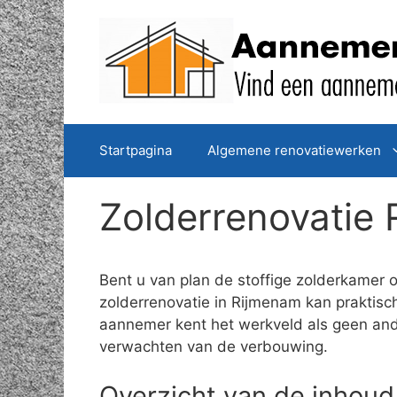
Spring
naar
de
inhoud
Startpagina
Algemene renovatiewerken
Zolderrenovatie
Bent u van plan de stoffige zolderkamer 
zolderrenovatie in Rijmenam kan praktisc
aannemer kent het werkveld als geen ande
verwachten van de verbouwing.
Overzicht van de inhoud