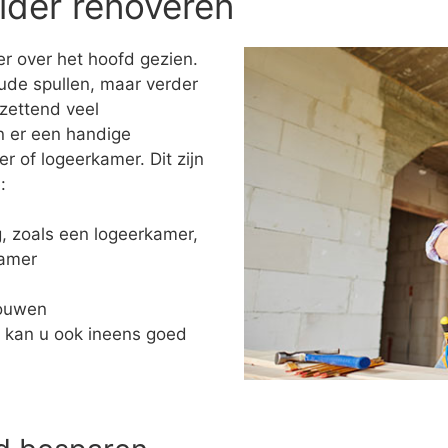
lder renoveren
r over het hoofd gezien.
ude spullen, maar verder
tzettend veel
n er een handige
of logeerkamer. Dit zijn
:
ng, zoals een logeerkamer,
kamer
bouwen
 kan u ook ineens goed