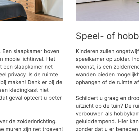
Speel- of hob
r. Een slaapkamer boven
Kinderen zullen ongetwijf
n mooie lichtinval. Het
speelkamer op zolder. Ind
dt een slaapkamer net
woonst, is een zolderren
l privacy. Is de ruimte
wanden bieden mogelijkh
bij maken! Denk er bij de
ophangen of de ruimte a
een kledingkast niet
at geval opteert u beter
Schildert u graag en dro
uitzicht op de tuin? De r
verbouwen als hobbykame
ver de zolderinrichting.
geluiddempend. Hier kan
e muren zijn net troeven!
zonder dat u er beneden 