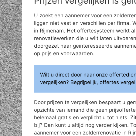
Prijzen vergelijken is g
U zoekt een aannemer voor een zolderren
liggen niet vast en verschillen per firma.
in Rijmenam. Het offertesysteem werkt al
renovatiewerken die u wilt laten uitvoe
doorgezet naar geïnteresseerde aannemers
op prijs en voorwaarden.
Wilt u direct door naar onze offertedi
vergelijken? Begrijpelijk, offertes verg
Door prijzen te vergelijken bespaart u ge
opzichte van iemand die geen prijsoffertes
helemaal gratis en verplicht u tot niets. Z
bij? Dan kunt u altijd nog verder kijken.
aannemer voor een zolderrenovatie in Ri