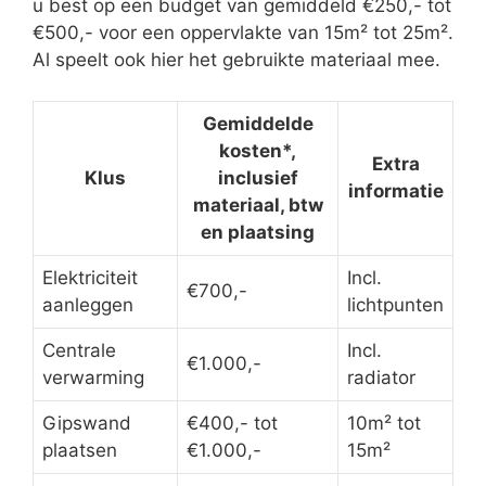
u best op een budget van gemiddeld €250,- tot
€500,- voor een oppervlakte van 15m² tot 25m².
Al speelt ook hier het gebruikte materiaal mee.
Gemiddelde
kosten*,
Extra
Klus
inclusief
informatie
materiaal, btw
en plaatsing
Elektriciteit
Incl.
€700,-
aanleggen
lichtpunten
Centrale
Incl.
€1.000,-
verwarming
radiator
Gipswand
€400,- tot
10m² tot
plaatsen
€1.000,-
15m²