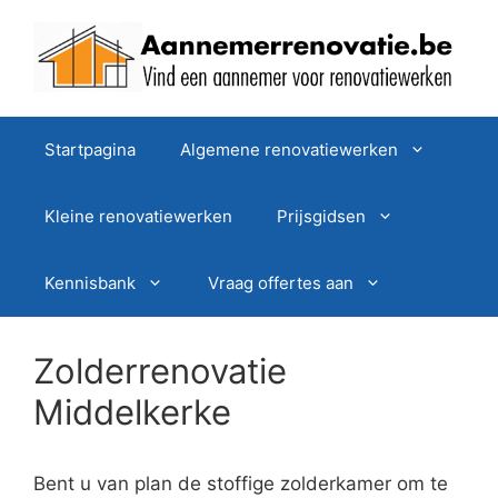
Spring
naar
de
inhoud
Startpagina
Algemene renovatiewerken
Kleine renovatiewerken
Prijsgidsen
Kennisbank
Vraag offertes aan
Zolderrenovatie
Middelkerke
Bent u van plan de stoffige zolderkamer om te