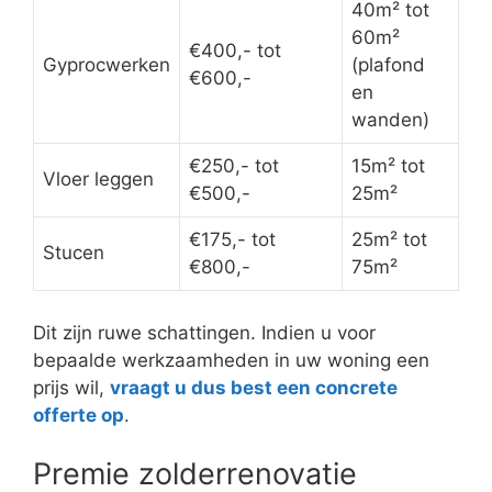
40m² tot
60m²
€400,- tot
Gyprocwerken
(plafond
€600,-
en
wanden)
€250,- tot
15m² tot
Vloer leggen
€500,-
25m²
€175,- tot
25m² tot
Stucen
€800,-
75m²
Dit zijn ruwe schattingen. Indien u voor
bepaalde werkzaamheden in uw woning een
prijs wil,
vraagt u dus best een concrete
offerte op
.
Premie zolderrenovatie