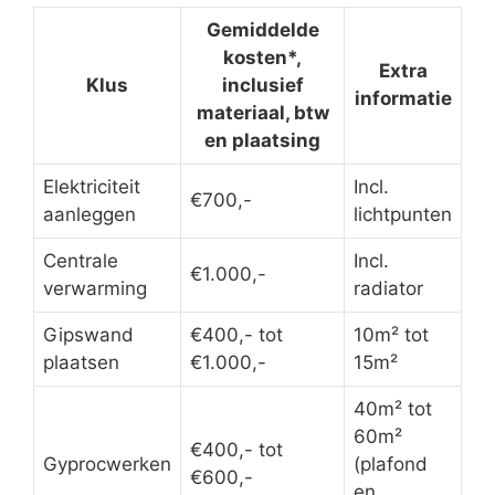
Gemiddelde
kosten*,
Extra
Klus
inclusief
informatie
materiaal, btw
en plaatsing
Elektriciteit
Incl.
€700,-
aanleggen
lichtpunten
Centrale
Incl.
€1.000,-
verwarming
radiator
Gipswand
€400,- tot
10m² tot
plaatsen
€1.000,-
15m²
40m² tot
60m²
€400,- tot
Gyprocwerken
(plafond
€600,-
en