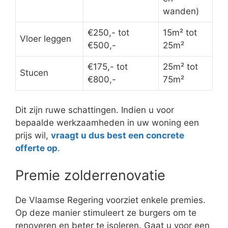
wanden)
€250,- tot
15m² tot
Vloer leggen
€500,-
25m²
€175,- tot
25m² tot
Stucen
€800,-
75m²
Dit zijn ruwe schattingen. Indien u voor
bepaalde werkzaamheden in uw woning een
prijs wil,
vraagt u dus best een concrete
offerte op
.
Premie zolderrenovatie
De Vlaamse Regering voorziet enkele premies.
Op deze manier stimuleert ze burgers om te
renoveren en beter te isoleren. Gaat u voor een