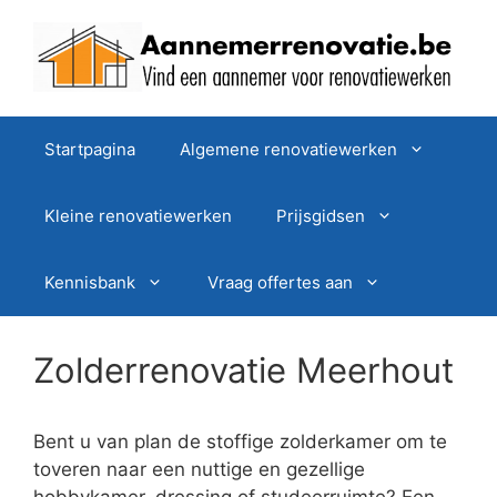
Spring
naar
de
inhoud
Startpagina
Algemene renovatiewerken
Kleine renovatiewerken
Prijsgidsen
Kennisbank
Vraag offertes aan
Zolderrenovatie Meerhout
Bent u van plan de stoffige zolderkamer om te
toveren naar een nuttige en gezellige
hobbykamer, dressing of studeerruimte? Een