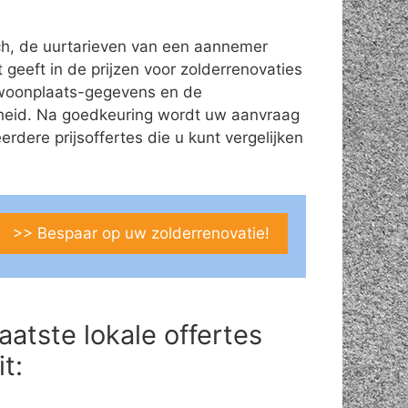
ch, de uurtarieven van een aannemer
t geeft in de prijzen voor zolderrenovaties
s/woonplaats-gegevens en de
theid. Na goedkeuring wordt uw aanvraag
ere prijsoffertes die u kunt vergelijken
>> Bespaar op uw zolderrenovatie!
aatste lokale offertes
it: