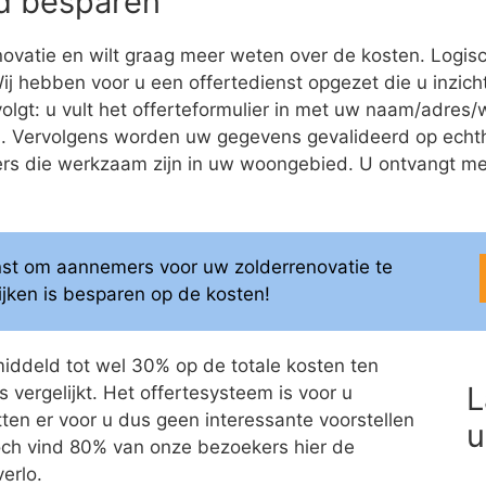
eld besparen
ovatie en wilt graag meer weten over de kosten. Logis
 Wij hebben voor u een offertedienst opgezet die u inzich
 volgt: u vult het offerteformulier in met uw naam/adre
ren. Vervolgens worden uw gegevens gevalideerd op ech
 die werkzaam zijn in uw woongebied. U ontvangt meerd
enst om aannemers voor uw zolderrenovatie te
elijken is besparen op de kosten!
middeld tot wel 30% op de totale kosten ten
L
 vergelijkt. Het offertesysteem is voor u
itten er voor u dus geen interessante voorstellen
u
 Toch vind 80% van onze bezoekers hier de
erlo.