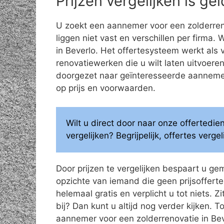
Prijzen vergelijken is g
U zoekt een aannemer voor een zolderren
liggen niet vast en verschillen per firma.
in Beverlo. Het offertesysteem werkt als
renovatiewerken die u wilt laten uitvoe
doorgezet naar geïnteresseerde aannemers
op prijs en voorwaarden.
Wilt u direct door naar onze offertedi
vergelijken? Begrijpelijk, offertes verg
Door prijzen te vergelijken bespaart u ge
opzichte van iemand die geen prijsoffertes
helemaal gratis en verplicht u tot niets. Z
bij? Dan kunt u altijd nog verder kijken.
aannemer voor een zolderrenovatie in Bev