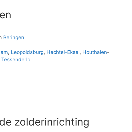
gen
n
Beringen
Ham
,
Leopoldsburg
,
Hechtel-Eksel
,
Houthalen
-
n
Tessenderlo
de zolderinrichting