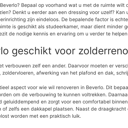
 Beverlo? Bepaal op voorhand wat u met de ruimte wilt do
zien? Denkt u eerder aan een dressing voor uzelf? Ka
rinrichting zijn eindeloos. De bepalende factor is ech
ruimte is geschikt als studeerkamer, maar dient minder g
j bezit de nodige kennis en ervaring om u verder te helpe
rlo geschikt voor zolderreno
 het verbouwen zelf een ander. Daarvoor moeten er vers
 zoldervloeren, afwerking van het plafond en dak, schr
eel aspect voor wie wil renoveren in Beverlo. Dit bepaal
rden om de verbouwing te kunnen voltrekken. Daarnaast
rd geluiddempend en zorgt voor een comfortabel binnenk
n of zelfs een dakkapel plaatsen. Naast de draagkracht e
lost worden met een praktisch luik.