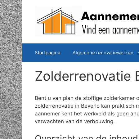
Spring
naar
de
inhoud
Startpagina
Algemene renovatiewerken
Zolderrenovatie 
Bent u van plan de stoffige zolderkamer 
zolderrenovatie in Beverlo kan praktisch
aannemer kent het werkveld als geen ande
verwachten van de verbouwing.
Overzicht van de inhoud