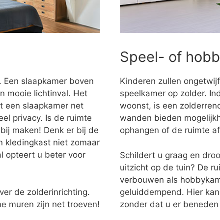
Speel- of hob
r. Een slaapkamer boven
Kinderen zullen ongetwijf
n mooie lichtinval. Het
speelkamer op zolder. Ind
dt een slaapkamer net
woonst, is een zolderren
l privacy. Is de ruimte
wanden bieden mogelijkh
bij maken! Denk er bij de
ophangen of de ruimte a
en kledingkast niet zomaar
l opteert u beter voor
Schildert u graag en dro
uitzicht op de tuin? De r
verbouwen als hobbykame
ver de zolderinrichting.
geluiddempend. Hier kan
e muren zijn net troeven!
zonder dat u er beneden 