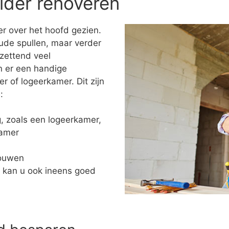
lder renoveren
r over het hoofd gezien.
ude spullen, maar verder
tzettend veel
n er een handige
of logeerkamer. Dit zijn
:
ng, zoals een logeerkamer,
kamer
bouwen
 kan u ook ineens goed