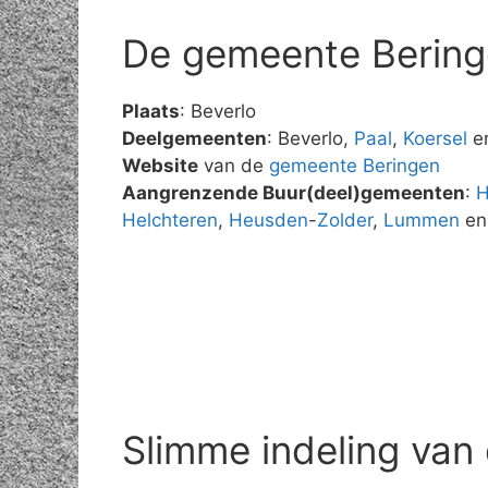
De gemeente Berin
Plaats
: Beverlo
Deelgemeenten
: Beverlo,
Paal
,
Koersel
e
Website
van de
gemeente Beringen
Aangrenzende Buur(deel)gemeenten
:
Helchteren
,
Heusden
-
Zolder
,
Lummen
e
Slimme indeling van 