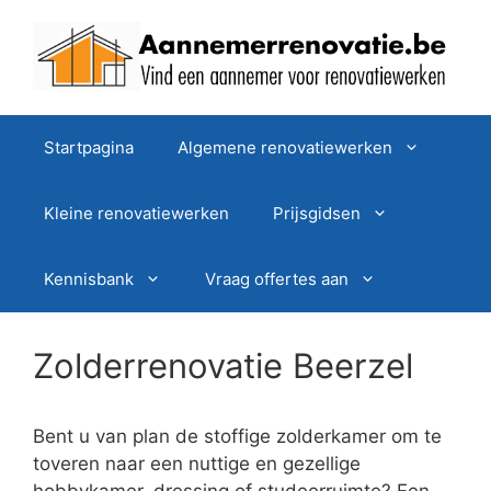
Spring
naar
de
inhoud
Startpagina
Algemene renovatiewerken
Kleine renovatiewerken
Prijsgidsen
Kennisbank
Vraag offertes aan
Zolderrenovatie Beerzel
Bent u van plan de stoffige zolderkamer om te
toveren naar een nuttige en gezellige
hobbykamer, dressing of studeerruimte? Een