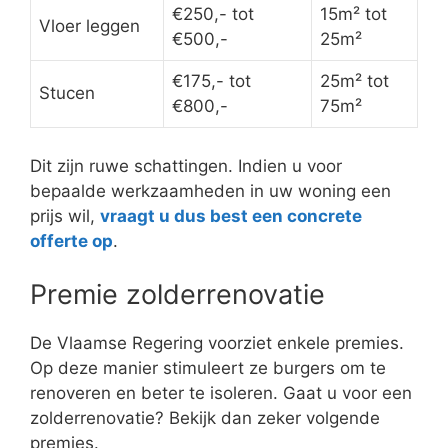
€250,- tot
15m² tot
Vloer leggen
€500,-
25m²
€175,- tot
25m² tot
Stucen
€800,-
75m²
Dit zijn ruwe schattingen. Indien u voor
bepaalde werkzaamheden in uw woning een
prijs wil,
vraagt u dus best een concrete
offerte op
.
Premie zolderrenovatie
De Vlaamse Regering voorziet enkele premies.
Op deze manier stimuleert ze burgers om te
renoveren en beter te isoleren. Gaat u voor een
zolderrenovatie? Bekijk dan zeker volgende
premies.