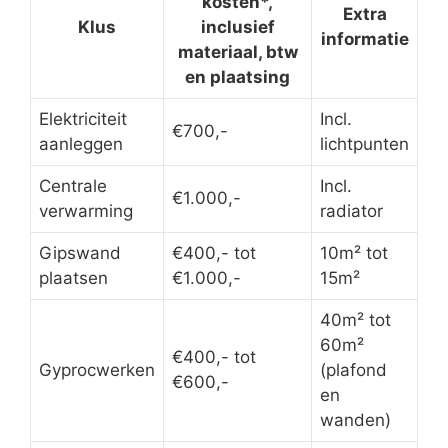
kosten*,
Extra
Klus
inclusief
informatie
materiaal, btw
en plaatsing
Elektriciteit
Incl.
€700,-
aanleggen
lichtpunten
Centrale
Incl.
€1.000,-
verwarming
radiator
Gipswand
€400,- tot
10m² tot
plaatsen
€1.000,-
15m²
40m² tot
60m²
€400,- tot
Gyprocwerken
(plafond
€600,-
en
wanden)