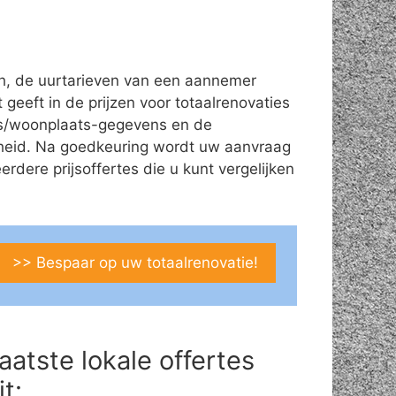
ch, de uurtarieven van een aannemer
 geeft in de prijzen voor totaalrenovaties
dres/woonplaats-gegevens en de
theid. Na goedkeuring wordt uw aanvraag
ere prijsoffertes die u kunt vergelijken
>> Bespaar op uw totaalrenovatie!
aatste lokale offertes
it: