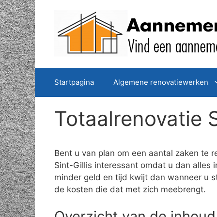
Spring
naar
de
inhoud
Startpagina
Algemene renovatiewerken
Totaalrenovatie S
Bent u van plan om een aantal zaken te r
Sint-Gillis interessant omdat u dan alles 
minder geld en tijd kwijt dan wanneer u s
de kosten die dat met zich meebrengt.
Overzicht van de inhoud