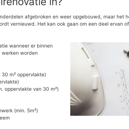
renovatie in?
onderdelen afgebroken en weer opgebouwd, maar het hoe
rdt vernieuwd. Het kan ook gaan om een deel ervan of 
atie wanneer er binnen
de werken worden
n. 30 m² oppervlakte)
ervlakte)
in. oppervlakte van 30 m²)
nwerk (min. 5m²)
steem