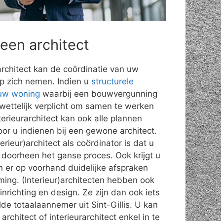
 een architect
rarchitect kan de coördinatie van uw
op zich nemen. Indien u
structurele
 uw woning
waarbij een bouwvergunning
o wettelijk verplicht om samen te werken
terieurarchitect kan ook alle plannen
or u indienen bij een gewone architect.
rieur)architect als coördinator is dat u
doorheen het ganse proces. Ook krijgt u
n er op voorhand duidelijke afspraken
iming. (Interieur)architecten hebben ook
inrichting en design. Ze zijn dan ook iets
e totaalaannemer uit Sint-Gillis. U kan
rchitect of interieurarchitect enkel in te