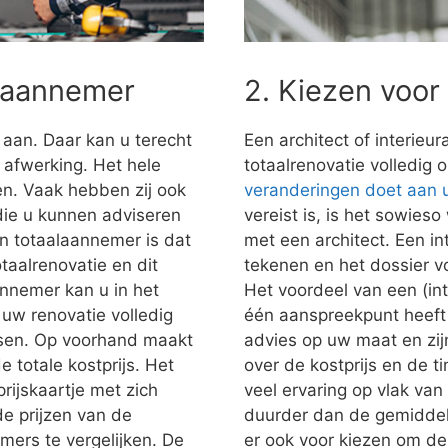
alaannemer
2. Kiezen voor
 aan. Daar kan u terecht
Een architect of interieu
e afwerking. Het hele
totaalrenovatie volledig 
n. Vaak hebben zij ook
veranderingen doet aan
 die u kunnen adviseren
vereist is, is het sowies
n totaalaannemer is dat
met een architect. Een in
taalrenovatie en dit
tekenen en het dossier vo
nnemer kan u in het
Het voordeel van een (inte
uw renovatie volledig
één aanspreekpunt heeft 
nsen. Op voorhand maakt
advies op uw maat en zij
e totale kostprijs. Het
over de kostprijs en de t
prijskaartje met zich
veel ervaring op vlak van 
e prijzen van de
duurder dan de gemiddeld
mers te vergelijken. De
er ook voor kiezen om de a