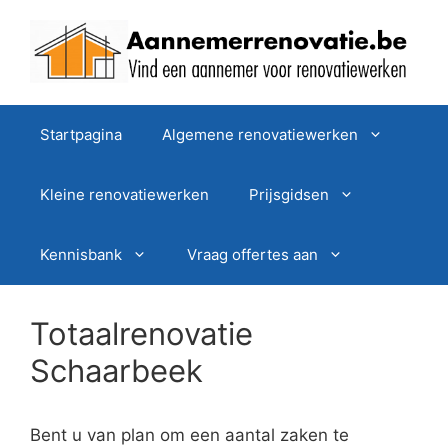
Spring
naar
de
inhoud
Startpagina
Algemene renovatiewerken
Kleine renovatiewerken
Prijsgidsen
Kennisbank
Vraag offertes aan
Totaalrenovatie
Schaarbeek
Bent u van plan om een aantal zaken te