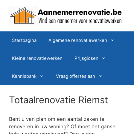
Spring
naar
de
inhoud
Startpagina
Algemene renovatiewerken
Kleine renovatiewerken
Prijsgidsen
Kennisbank
Vraag offertes aan
Totaalrenovatie Riemst
Bent u van plan om een aantal zaken te
renoveren in uw woning? Of moet het ganse
huis worden vernieuwd? Dan is een