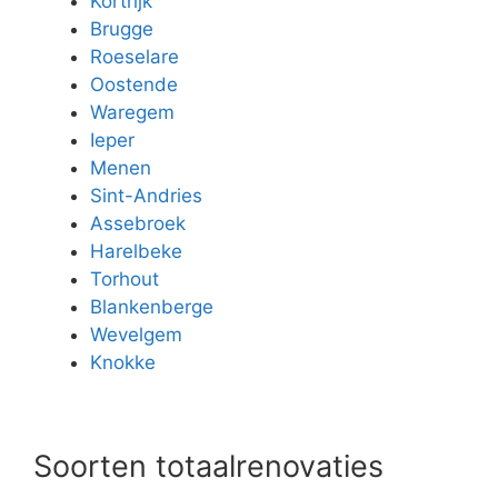
Kortrijk
Brugge
Roeselare
Oostende
Waregem
Ieper
Menen
Sint-Andries
Assebroek
Harelbeke
Torhout
Blankenberge
Wevelgem
Knokke
Soorten totaalrenovaties