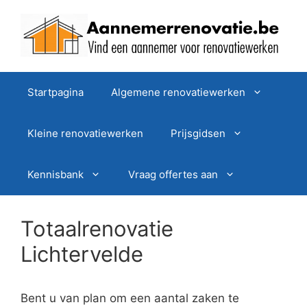
Spring
naar
de
inhoud
Startpagina
Algemene renovatiewerken
Kleine renovatiewerken
Prijsgidsen
Kennisbank
Vraag offertes aan
Totaalrenovatie
Lichtervelde
Bent u van plan om een aantal zaken te