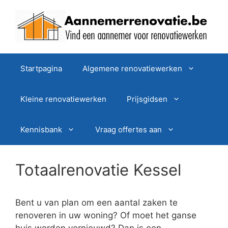
Spring
naar
de
inhoud
Startpagina
Algemene renovatiewerken
Kleine renovatiewerken
Prijsgidsen
Kennisbank
Vraag offertes aan
Totaalrenovatie Kessel
Bent u van plan om een aantal zaken te
renoveren in uw woning? Of moet het ganse
huis worden vernieuwd? Dan is een