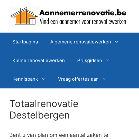
Spring
naar
de
inhoud
Startpagina
Algemene renovatiewerken
Kleine renovatiewerken
Prijsgidsen
Kennisbank
Vraag offertes aan
Totaalrenovatie
Destelbergen
Bent u van plan om een aantal zaken te