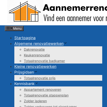
Spring
naar
de
inhoud
Menu
Startpagina
Algemene renovatiewerken
Dakrenovatie
Keukenrenovatie
Totaalrenovatie badkamer
Kleine renovatiewerken
Prijsgidsen
Totaalrenovatie prijs
Kennisbank
Appartement renoveren
Totaalrenovatie stappenplan
Zolder isoleren
Zolder verbouwen tot slaapkamer