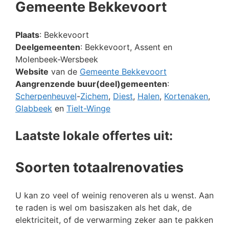
Gemeente Bekkevoort
Plaats
: Bekkevoort
Deelgemeenten
: Bekkevoort, Assent en
Molenbeek-Wersbeek
Website
van de
Gemeente Bekkevoort
Aangrenzende buur(deel)gemeenten
:
Scherpenheuvel
-
Zichem
,
Diest
,
Halen
,
Kortenaken
,
Glabbeek
en
Tielt-Winge
Laatste lokale offertes uit:
Soorten totaalrenovaties
U kan zo veel of weinig renoveren als u wenst. Aan
te raden is wel om basiszaken als het dak, de
elektriciteit, of de verwarming zeker aan te pakken