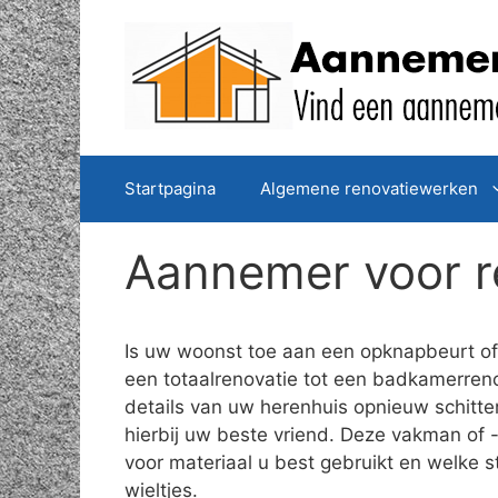
Spring
naar
de
inhoud
Startpagina
Algemene renovatiewerken
Aannemer voor r
Is uw woonst toe aan een opknapbeurt of 
een totaalrenovatie tot een badkamerreno
details van uw herenhuis opnieuw schitt
hierbij uw beste vriend. Deze vakman of -
voor materiaal u best gebruikt en welke 
wieltjes.