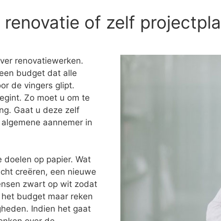
enovatie of zelf projectpl
over renovatiewerken.
een budget dat alle
or de vingers glipt.
egint. Zo moet u om te
ng. Gaat u deze zelf
en algemene aannemer in
e doelen op papier. Wat
icht creëren, een nieuwe
ensen zwart op wit zodat
ok het budget maar reken
heden. Indien het gaat