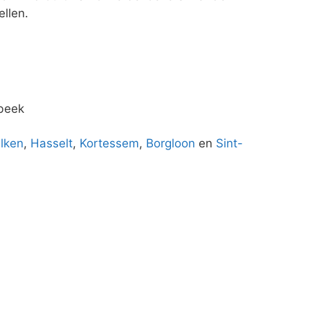
llen.
lbeek
lken
,
Hasselt
,
Kortessem
,
Borgloon
en
Sint-