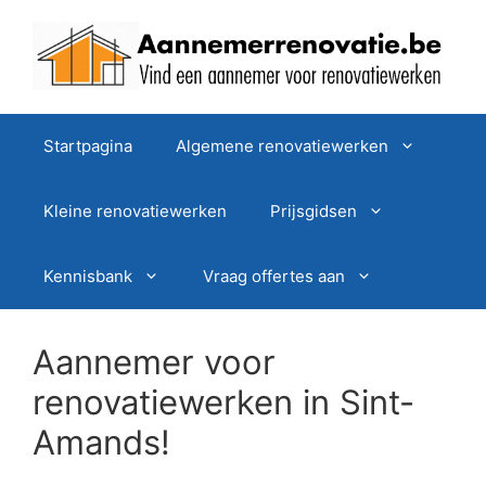
Spring
naar
de
inhoud
Startpagina
Algemene renovatiewerken
Kleine renovatiewerken
Prijsgidsen
Kennisbank
Vraag offertes aan
Aannemer voor
renovatiewerken in Sint-
Amands!