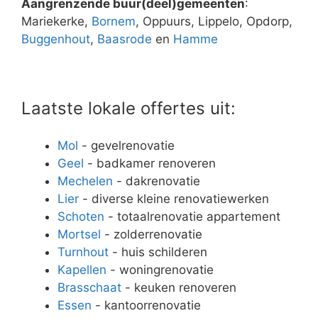
Aangrenzende buur(deel)gemeenten
:
Mariekerke,
Bornem
, Oppuurs, Lippelo, Opdorp,
Buggenhout
,
Baasrode
en
Hamme
Laatste lokale offertes uit:
Mol
- gevelrenovatie
Geel
- badkamer renoveren
Mechelen
- dakrenovatie
Lier
- diverse kleine renovatiewerken
Schoten
- totaalrenovatie appartement
Mortsel
- zolderrenovatie
Turnhout
- huis schilderen
Kapellen
- woningrenovatie
Brasschaat
- keuken renoveren
Essen
- kantoorrenovatie