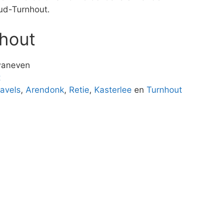
ud-Turnhout.
hout
waneven
t
avels
,
Arendonk
,
Retie
,
Kasterlee
en
Turnhout