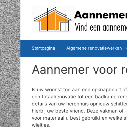
Spring
naar
de
inhoud
Startpagina
Algemene renovatiewerken
Aannemer voor r
Is uw woonst toe aan een opknapbeurt of 
een totaalrenovatie tot een badkamerreno
details van uw herenhuis opnieuw schitt
hierbij uw beste vriend. Deze vakman of -
voor materiaal u best gebruikt en welke 
wieltjes.