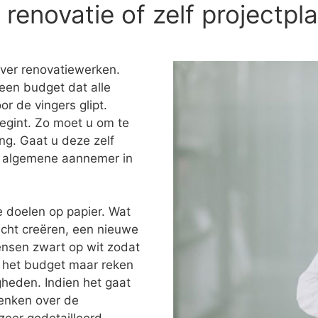
enovatie of zelf projectpl
over renovatiewerken.
een budget dat alle
or de vingers glipt.
egint. Zo moet u om te
ng. Gaat u deze zelf
en algemene aannemer in
e doelen op papier. Wat
icht creëren, een nieuwe
ensen zwart op wit zodat
ok het budget maar reken
heden. Indien het gaat
denken over de