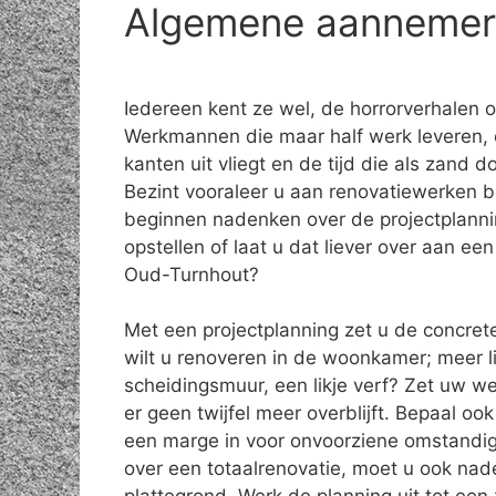
Algemene aannemer r
Iedereen kent ze wel, de horrorverhalen 
Werkmannen die maar half werk leveren, 
kanten uit vliegt en de tijd die als zand do
Bezint vooraleer u aan renovatiewerken b
beginnen nadenken over de projectplanni
opstellen of laat u dat liever over aan e
Oud-Turnhout?
Met een projectplanning zet u de concret
wilt u renoveren in de woonkamer; meer l
scheidingsmuur, een likje verf? Zet uw w
er geen twijfel meer overblijft. Bepaal o
een marge in voor onvoorziene omstandig
over een totaalrenovatie, moet u ook na