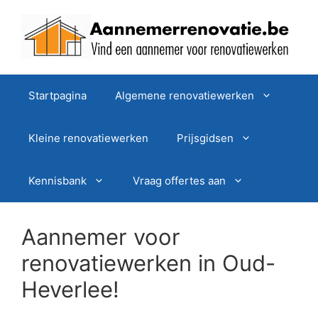
Spring
naar
de
inhoud
Startpagina
Algemene renovatiewerken
Kleine renovatiewerken
Prijsgidsen
Kennisbank
Vraag offertes aan
Aannemer voor
renovatiewerken in Oud-
Heverlee!