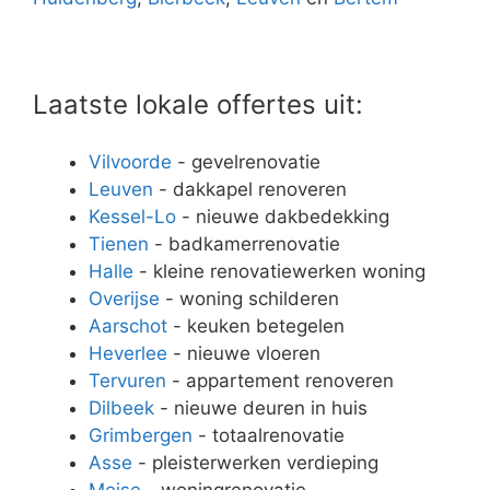
Laatste lokale offertes uit:
Vilvoorde
- gevelrenovatie
Leuven
- dakkapel renoveren
Kessel-Lo
- nieuwe dakbedekking
Tienen
- badkamerrenovatie
Halle
- kleine renovatiewerken woning
Overijse
- woning schilderen
Aarschot
- keuken betegelen
Heverlee
- nieuwe vloeren
Tervuren
- appartement renoveren
Dilbeek
- nieuwe deuren in huis
Grimbergen
- totaalrenovatie
Asse
- pleisterwerken verdieping
Meise
- woningrenovatie