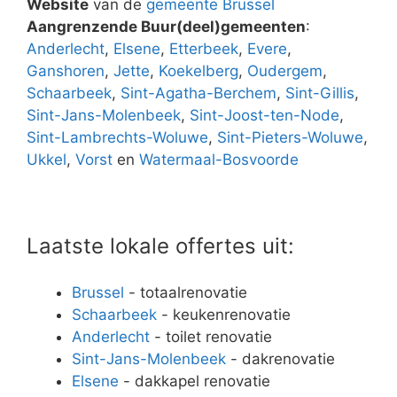
Website
van de
gemeente Brussel
Aangrenzende Buur(deel)gemeenten
:
Anderlecht
,
Elsene
,
Etterbeek
,
Evere
,
Ganshoren
,
Jette
,
Koekelberg
,
Oudergem
,
Schaarbeek
,
Sint-Agatha-Berchem
,
Sint-Gillis
,
Sint-Jans-Molenbeek
,
Sint-Joost-ten-Node
,
Sint-Lambrechts-Woluwe
,
Sint-Pieters-Woluwe
,
Ukkel
,
Vorst
en
Watermaal-Bosvoorde
Laatste lokale offertes uit:
Brussel
- totaalrenovatie
Schaarbeek
- keukenrenovatie
Anderlecht
- toilet renovatie
Sint-Jans-Molenbeek
- dakrenovatie
Elsene
- dakkapel renovatie