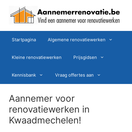
Spring
naar
de
inhoud
Startpagina
Algemene renovatiewerken
Kleine renovatiewerken
Prijsgidsen
Kennisbank
Vraag offertes aan
Aannemer voor
renovatiewerken in
Kwaadmechelen!