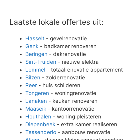
Laatste lokale offertes uit:
Hasselt
- gevelrenovatie
Genk
- badkamer renoveren
Beringen
- dakrenovatie
Sint-Truiden
- nieuwe elektra
Lommel
- totaalrenovatie appartement
Bilzen
- zolderrenovatie
Peer
- huis schilderen
Tongeren
- woningrenovatie
Lanaken
- keuken renoveren
Maaseik
- kantoorrenovatie
Houthalen
- woning pleisteren
Diepenbeek
- extra kamer realiseren
Tessenderlo
- aanbouw renovatie
Alken
- diverse kleine renovatiewerken